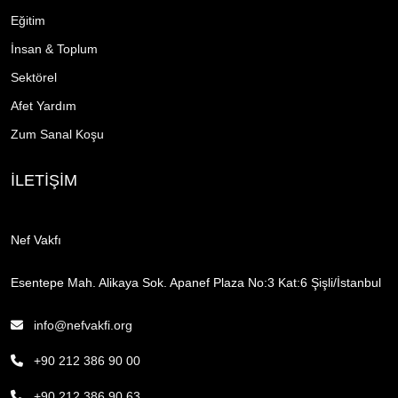
Eğitim
İnsan & Toplum
Sektörel
Afet Yardım
Zum Sanal Koşu
İLETİŞİM
Nef Vakfı
Esentepe Mah. Alikaya Sok. Apanef Plaza No:3 Kat:6 Şişli/İstanbul
info@nefvakfi.org
+90 212 386 90 00
+90 212 386 90 63