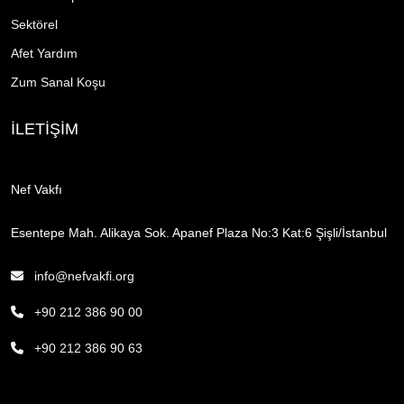
Sektörel
Afet Yardım
Zum Sanal Koşu
İLETİŞİM
Nef Vakfı
Esentepe Mah. Alikaya Sok. Apanef Plaza No:3 Kat:6 Şişli/İstanbul
info@nefvakfi.org
+90 212 386 90 00
+90 212 386 90 63