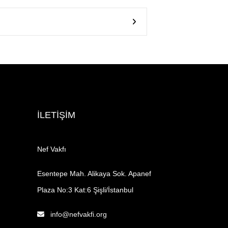
İLETİŞİM
Nef Vakfı
Esentepe Mah. Alikaya Sok. Apanef
Plaza No:3 Kat:6 Şişli/İstanbul
info@nefvakfi.org