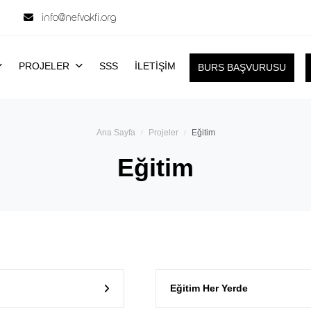
info@nefvakfi.org
PROJELER
SSS
İLETİŞİM
BURS BAŞVURUSU
Ana Sayfa
Projeler
Eğitim
Eğitim
Eğitim Her Yerde