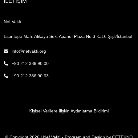
İLETİŞİM
Nef Vakfı
Esentepe Mah. Alikaya Sok. Apanef Plaza No:3 Kat:6 Şişli/İstanbul
info@nefvakfi.org
+90 212 386 90 00
+90 212 386 90 63
Kişisel Verilere İlişkin Aydınlatma Bildirimi
© Copyright 2026 | Nef Vakfı - Program and Design by
CETEKNO