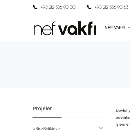
+90 212 386 90 00
+90 212 386 90 63
NEF VAKFI
Projeler
Devlet 
edebilm
işlemle
#BirizBirlikteyiz