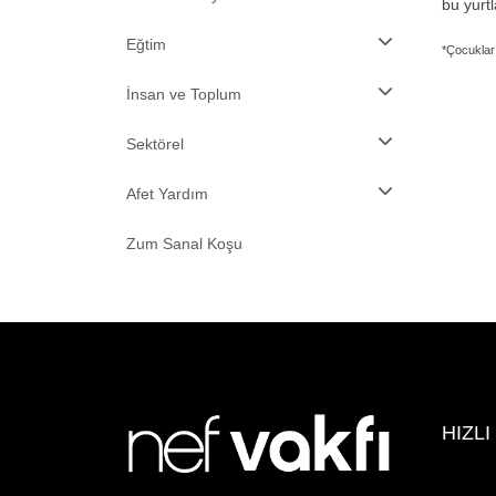
bu yurt
Eğtim
*Çocuklar
İnsan ve Toplum
Sektörel
Afet Yardım
Zum Sanal Koşu
HIZLI