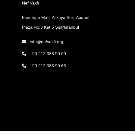
Nef Vakfı
Esentepe Mah. Alikaya Sok. Apanef
Plaza No:3 Kat:6 Şişli/İstanbul
info@nefvakfi.org
+90 212 386 90 00
+90 212 386 90 63