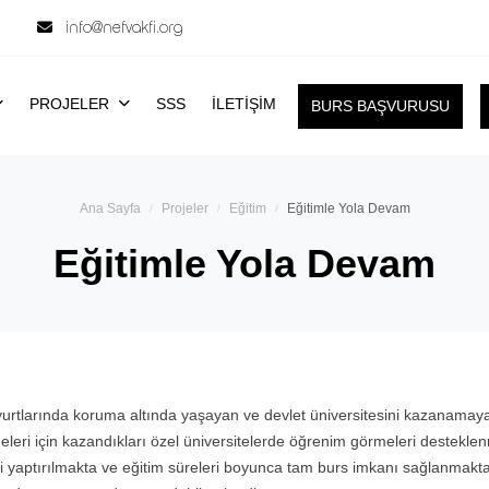
info@nefvakfi.org
PROJELER
SSS
İLETİŞİM
BURS BAŞVURUSU
Ana Sayfa
Projeler
Eğitim
Eğitimle Yola Devam
Eğitimle Yola Devam
yurtlarında koruma altında yaşayan ve devlet üniversitesini kazanamay
eleri için kazandıkları özel üniversitelerde öğrenim görmeleri desteklen
ri yaptırılmakta ve eğitim süreleri boyunca tam burs imkanı sağlanmakta